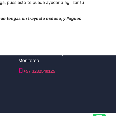
ga, pues esto te puede ayudar a agilizar tu
ue tengas un trayecto exitoso, y llegues
Línea nacional TDM y Central de
Monitoreo
+57 3232540125