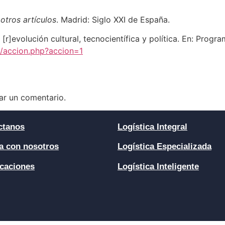
otros artículos
. Madrid: Siglo XXI de España.
 [r]evolución cultural, tecnocientífica y política. En: Prog
a/accion.php?accion=1
ar un comentario.
ctanos
Logística Integral
a con nosotros
Logística Especializada
icaciones
Logística Inteligente