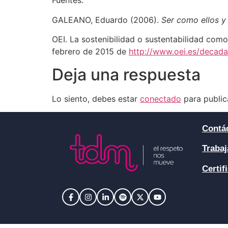
Fuentes:
GALEANO, Eduardo (2006).
Ser como ellos y 
OEI. La sostenibilidad o sustentabilidad como
febrero de 2015 de
http://www.oei.es/decad
Deja una respuesta
Lo siento, debes estar
conectado
para public
Contá
Trabaj
Certif