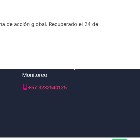
rama de acción global. Recuperado el 24 de
Línea nacional TDM y Central de
Monitoreo
+57 3232540125