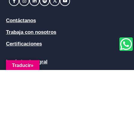
Contáctanos
Trabaja con nosotros
Certificaciones
Logística Integral
Traducir»
Logística Especializada
Logística Inteligente
Línea nacional TDM y Central de Monitoreo
+57 3232540125