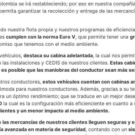
ombia se irá restableciendo; por eso en nuestra compañía
permita garantizar la recolección y entrega de las mercanc
do nuestra flota propia y nuestros programas de eficienci
les
cumplen con la norma Euro V
, que permite tener una
gr
romiso que tenemos con el medio ambiente.
 vehículos,
destaca su cabina adelantada
, la cual nos per
 las instalaciones y CEDIS de nuestros clientes.
Estas cabi
,
es posible que las maniobras del conductor sean más se
stros conductores,
estos vehículos cuentan con cabinas a
moda para nuestros conductores. Además, gracias a su tecn
ra un óptimo rendimiento; que se traduce en un mejor de
CO
la cual es la configuración más eficienciente en cuanto a
lientes y un menor impacto al medio ambiente.
 las mercancías de nuestros clientes lleguen seguras y e
ía avanzada en materia de seguridad
, contando con un
si