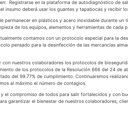
 en: Registrarse en la plataforma de autodiagnóstico de sa
el insumo deberá usar los guantes y tapabocas y recibir los
e permanecer en plásticos y acero inoxidable durante un t
limpieza de los equipos, elementos y herramientas de cada 
actualmente contamos con un protocolo especial para la desi
olo pensado para la desinfección de las mercancías alma
on nuestros colaboradores los protocolos de biosegurida
imiento de los protocolos de la Resolución 666 del 24 de a
ltado del 99.77% de cumplimiento. Continuaremos realizan
amos al máximo el número de contagios.
n y el compromiso de todos para salir fortalecidos y con 
para garantizar el bienestar de nuestros colaboradores, cli