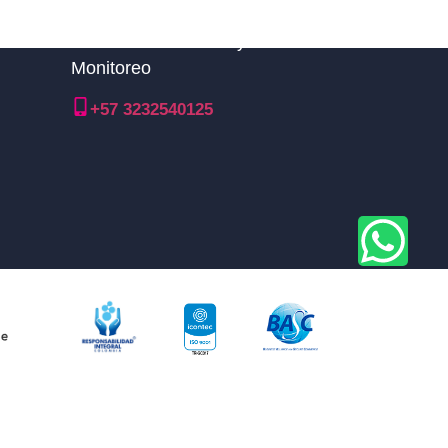
Línea nacional TDM y Central de
Monitoreo
+57 3232540125