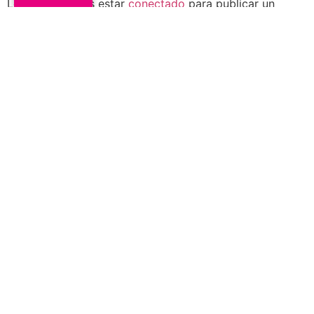
Lo siento, debes estar
conectado
para publicar un
comentario.
Contáctanos
Trabaja con nosotros
Certificaciones