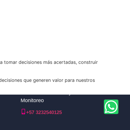
 a tomar decisiones más acertadas, construir
 decisiones que generen valor para nuestros
Línea nacional TDM y Central de
Monitoreo
+57 3232540125