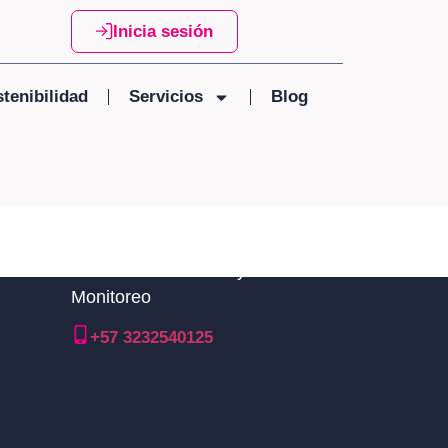
Inicia sesión
tenibilidad
Servicios
Blog
Línea nacional TDM y Central de
Monitoreo
+57 3232540125