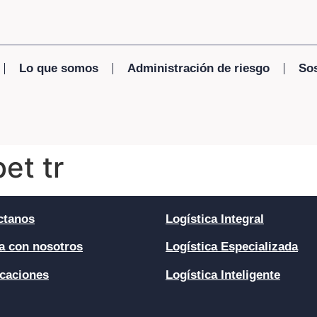
Lo que somos
Administración de riesgo
Sos
et tr
ctanos
Logística Integral
a con nosotros
Logística Especializada
icaciones
Logística Inteligente