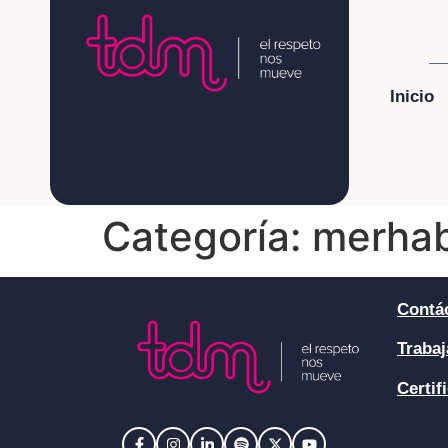
Inicio
Categoría:
merhab
Contá
Trabaj
Certif