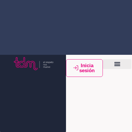
Inicia
sesión