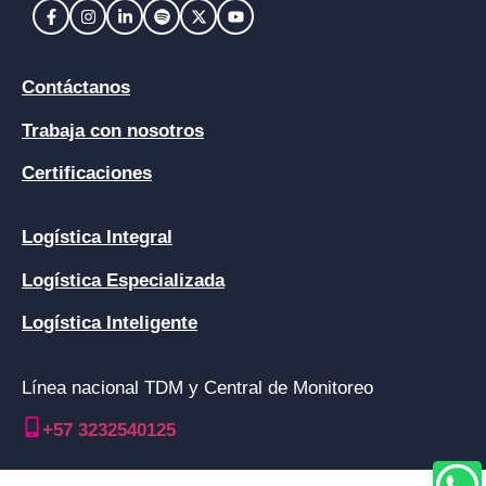
Contáctanos
Trabaja con nosotros
Certificaciones
Logística Integral
Logística Especializada
Logística Inteligente
Línea nacional TDM y Central de Monitoreo
+57 3232540125